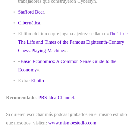
trabajadores que construyeron Cybersyn. 
Stafford Beer
. 
Cibernética
.
El libro del turco que jugaba ajedrez se llama «
The Turk: 
The Life and Times of the Famous Eighteenth-Century 
Chess-Playing Machine
».
«
Basic Economics: A Common Sense Guide to the 
Economy
».
Extra: 
El hilo
.   
Recomendado
: 
PBS Idea Channel
.
Si quieren escuchar más podcast grabados en el mismo estudio 
que nosotros, visiten:
 www.mismoestudio.com